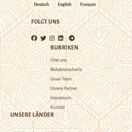
Deutsch
English
Français
FOLGT UNS
RUBRIKEN
Über uns
Redaktionscharta
Unser Team
Unsere Partner
Impressum
Kontakt
UNSERE LÄNDER