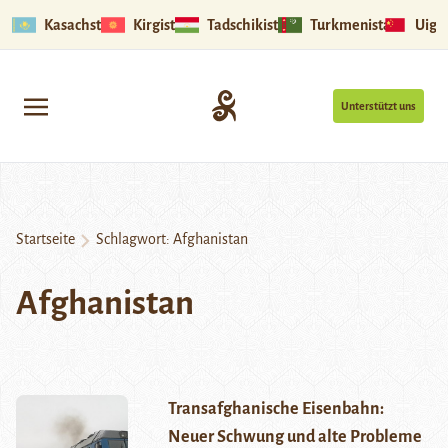
Kasachstan
Kirgistan
Tadschikistan
Turkmenistan
Uigu
Unterstützt uns
Startseite
Schlagwort:
Afghanistan
Afghanistan
Transafghanische Eisenbahn:
Neuer Schwung und alte Probleme