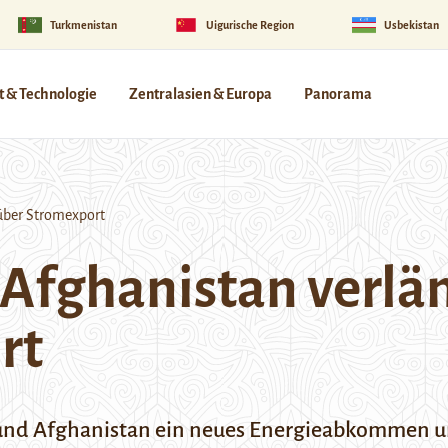
Turkmenistan
Uigurische Region
Usbekistan
 & Technologie
Zentralasien & Europa
Panorama
über Stromexport
Afghanistan verlä
rt
 und Afghanistan ein neues Energieabkommen un