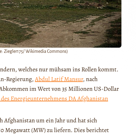
lle: Ziegler175/ Wikimedia Commons)
ändern, welches nur mühsam ins Rollen kommt.
ban-Regierung,
Abdul Latif Mansur
, nach
n Abkommen im Wert von 35 Millionen US-Dollar
ng des Energieunternehmens DA Afghanistan
h Afghanistan um ein Jahr und hat sich
50 Megawatt (MW) zu liefern. Dies berichtet