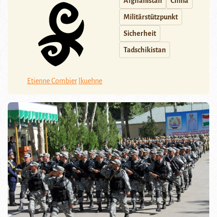
Afghanistan
China
Militärstützpunkt
Sicherheit
Tadschikistan
Etienne Combier
lkuehne