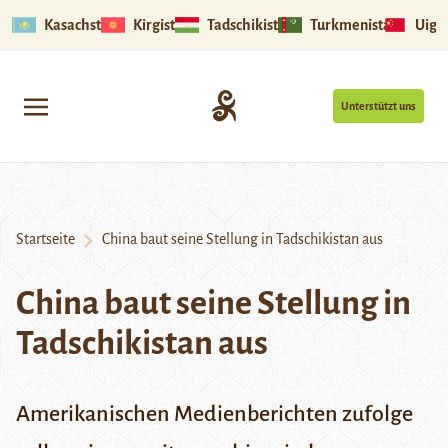
Kasachstan
Kirgistan
Tadschikistan
Turkmenistan
Uigu
Unterstützt uns
Startseite
China baut seine Stellung in Tadschikistan aus
China baut seine Stellung in
Tadschikistan aus
Amerikanischen Medienberichten zufolge