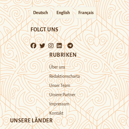
Deutsch
English
Français
FOLGT UNS
RUBRIKEN
Über uns
Redaktionscharta
Unser Team
Unsere Partner
Impressum
Kontakt
UNSERE LÄNDER