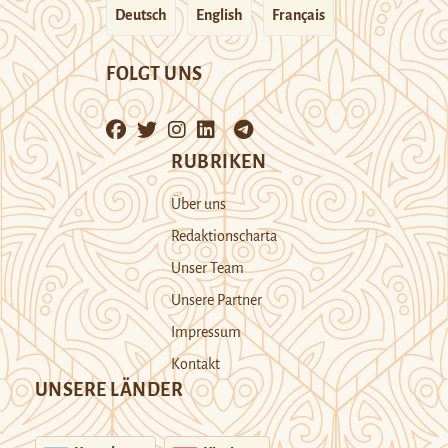
Deutsch
English
Français
FOLGT UNS
RUBRIKEN
Über uns
Redaktionscharta
Unser Team
Unsere Partner
Impressum
Kontakt
UNSERE LÄNDER