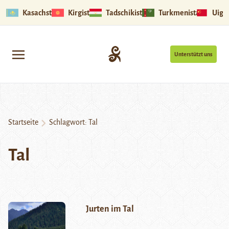
Kasachstan
Kirgistan
Tadschikistan
Turkmenistan
Uigu
Unterstützt uns
Startseite
Schlagwort:
Tal
Tal
Jurten im Tal