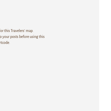
r this Travelers' map.
 your posts before using this
rtcode.