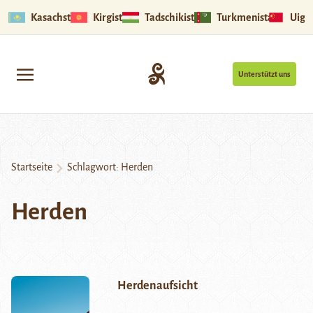
Kasachstan
Kirgistan
Tadschikistan
Turkmenistan
Uigu
Unterstützt uns
Startseite
Schlagwort:
Herden
Herden
Herdenaufsicht