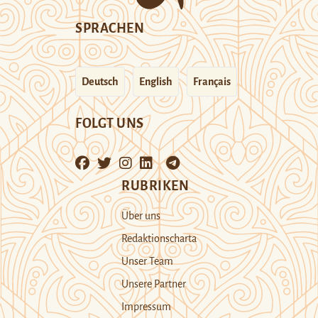
SPRACHEN
Deutsch
English
Français
FOLGT UNS
RUBRIKEN
Über uns
Redaktionscharta
Unser Team
Unsere Partner
Impressum