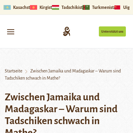
Kasachstan
Kirgistan
Tadschikistan
Turkmenistan
Uigu
Unterstützt uns
Startseite
Zwischen Jamaika und Madagaskar – Warum sind
Tadschiken schwach in Mathe?
Zwischen Jamaika und
Madagaskar – Warum sind
Tadschiken schwach in
Mathe?