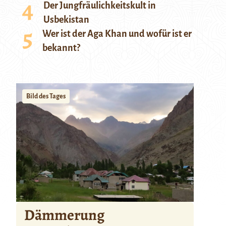
Der Jungfräulichkeitskult in
Usbekistan
Wer ist der Aga Khan und wofür ist er
bekannt?
Bild des Tages
Dämmerung