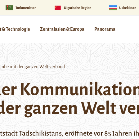
Turkmenistan
Uigurische Region
Usbekistan
 & Technologie
Zentralasien & Europa
Panorama
nbe mit der ganzen Welt verband
der Kommunikation
der ganzen Welt v
adt Tadschikistans, eröffnete vor 85 Jahren ih