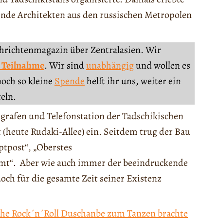
ende Architekten aus den russischen Metropolen
chrichtenmagazin über Zentralasien. Wir
 Teilnahme
. Wir sind
unabhängig
und wollen es
noch so kleine
Spende
helft ihr uns, weiter ein
teln.
egrafen und Telefonstation der Tadschikischen
(heute Rudaki-Allee) ein. Seitdem trug der Bau
tpost“, „Oberstes
t“. Aber wie auch immer der beeindruckende
ch für die gesamte Zeit seiner Existenz
che Rock´n´Roll Duschanbe zum Tanzen brachte