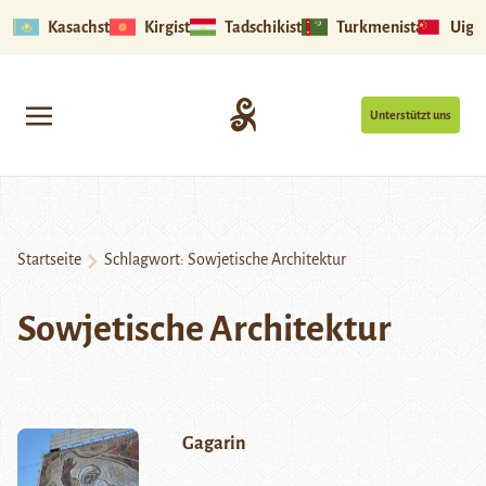
Kasachstan
Kirgistan
Tadschikistan
Turkmenistan
Uigu
Unterstützt uns
Startseite
Schlagwort:
Sowjetische Architektur
Sowjetische Architektur
Gagarin