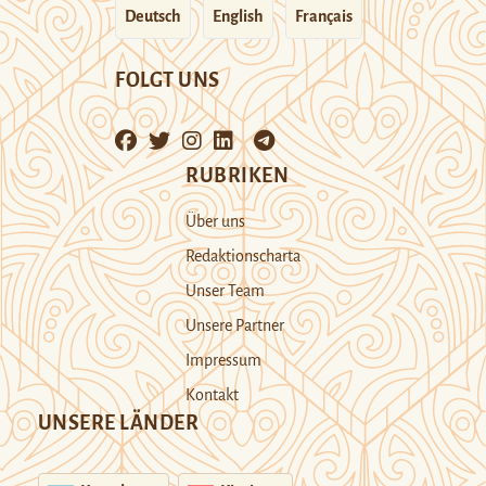
Deutsch
English
Français
FOLGT UNS
RUBRIKEN
Über uns
Redaktionscharta
Unser Team
Unsere Partner
Impressum
Kontakt
UNSERE LÄNDER