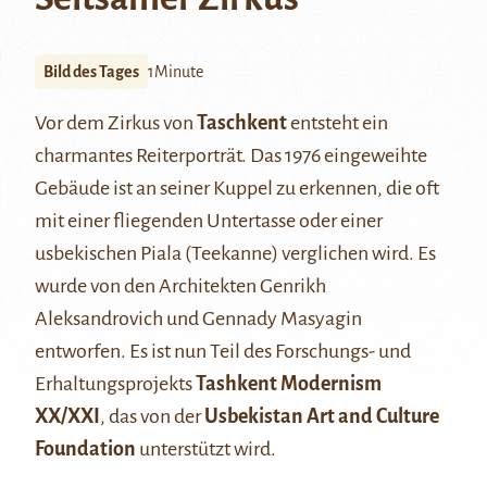
Bild des Tages
1Minute
Vor dem Zirkus von
Taschkent
entsteht ein
charmantes Reiterporträt. Das 1976 eingeweihte
Gebäude ist an seiner Kuppel zu erkennen, die oft
mit einer fliegenden Untertasse oder einer
usbekischen Piala (Teekanne) verglichen wird. Es
wurde von den Architekten Genrikh
Aleksandrovich und Gennady Masyagin
entworfen. Es ist nun Teil des Forschungs- und
Erhaltungsprojekts
Tashkent Modernism
XX/XXI
, das von der
Usbekistan Art and Culture
Foundation
unterstützt wird.