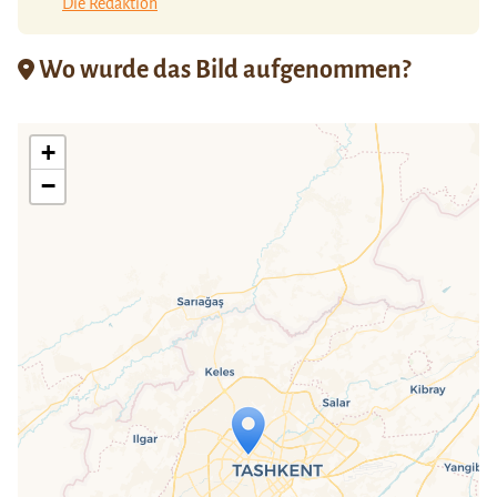
Die Redaktion
Wo wurde das Bild aufgenommen?
+
−
Travelers' Map wird geladen …
Wenn du dies siehst, nachdem deine
Seite vollständig geladen wurde,
fehlen leafletJS-Dateien.