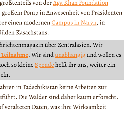
 größtenteils von der
Aga Khan Foundation
it großem Pomp in Anwesenheit von Präsidenten
über einen modernen
Campus in Naryn
, in
 Süden Kasachstans.
chrichtenmagazin über Zentralasien. Wir
 Teilnahme
. Wir sind
unabhängig
und wollen es
noch so kleine
Spende
helft ihr uns, weiter ein
teln.
Jahren in Tadschikistan keine Arbeiten zur
eführt. Die Wälder sind daher kaum erforscht.
uf veralteten Daten, was ihre Wirksamkeit