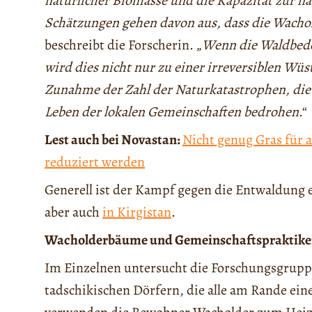
natürlicher Biomasse und die Kapazität zur n
Schätzungen gehen davon aus, dass die Wacho
beschreibt die Forscherin. „
Wenn die Waldbed
wird dies nicht nur zu einer irreversiblen Wü
Zunahme der Zahl der Naturkatastrophen, die 
Leben der lokalen Gemeinschaften bedrohen
.“
Lest auch bei Novastan:
Nicht genug Gras für a
reduziert werden
Generell ist der Kampf gegen die Entwaldung 
aber auch
in Kirgistan
.
Wacholderbäume und Gemeinschaftspraktik
Im Einzelnen untersucht die Forschungsgrupp
tadschikischen Dörfern, die alle am Rande ein