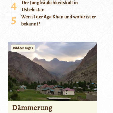
Der Jungfräulichkeitskult in
Usbekistan
Wer ist der Aga Khan und wofür ist er
bekannt?
Bild des Tages
Dämmerung