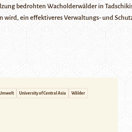
lzung bedrohten Wacholderwälder in Tadschikis
en wird, ein effektiveres Verwaltungs- und Schu
Umwelt
University of Central Asia
Wälder