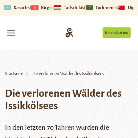
Kasachstan
Kirgistan
Tadschikistan
Turkmenistan
Uigu
Unterstützt uns
Startseite
Die verlorenen Wälder des Issikkölsees
Die verlorenen Wälder des
Issikkölsees
In den letzten 70 Jahren wurden die