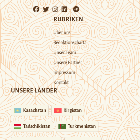
RUBRIKEN
Über uns
Redaktionscharta
Unser Team
Unsere Partner
Impressum
Kontakt
UNSERE LÄNDER
Kasachstan
Kirgistan
Tadschikistan
Turkmenistan