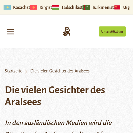
Kasachstan
Kirgistan
Tadschikistan
Turkmenistan
Uigu
Unterstützt uns
Startseite
Die vielen Gesichter des Aralsees
Die vielen Gesichter des
Aralsees
In den ausländischen Medien wird die