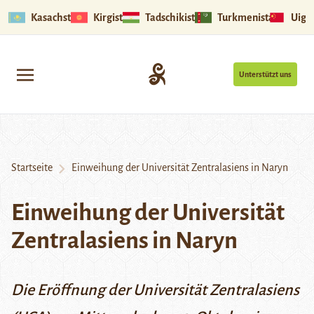
Kasachstan
Kirgistan
Tadschikistan
Turkmenistan
Uigu
Unterstützt uns
Startseite
Einweihung der Universität Zentralasiens in Naryn
Einweihung der Universität
Zentralasiens in Naryn
Die Eröffnung der Universität Zentralasiens