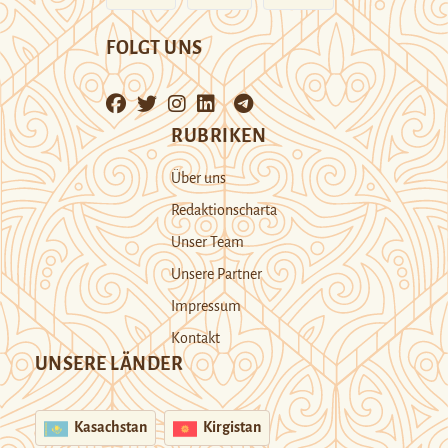
FOLGT UNS
RUBRIKEN
Über uns
Redaktionscharta
Unser Team
Unsere Partner
Impressum
Kontakt
UNSERE LÄNDER
Kasachstan
Kirgistan