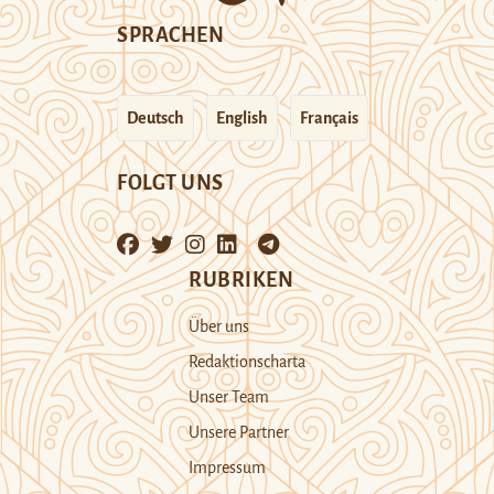
SPRACHEN
Deutsch
English
Français
FOLGT UNS
RUBRIKEN
Über uns
Redaktionscharta
Unser Team
Unsere Partner
Impressum