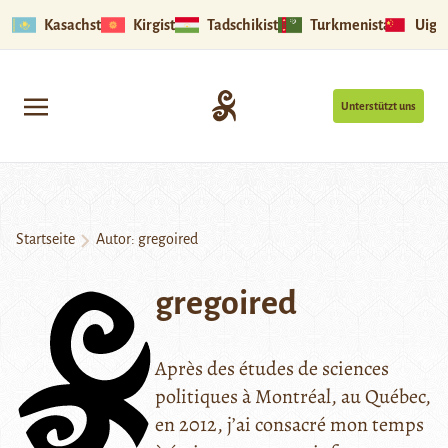
Kasachstan
Kirgistan
Tadschikistan
Turkmenistan
Uigu
Unterstützt uns
Startseite
Autor: gregoired
gregoired
Après des études de sciences
politiques à Montréal, au Québec,
en 2012, j’ai consacré mon temps