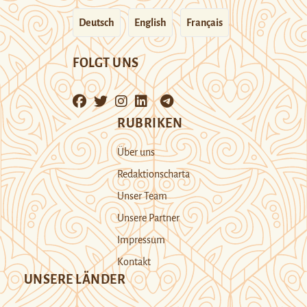
Deutsch
English
Français
FOLGT UNS
RUBRIKEN
Über uns
Redaktionscharta
Unser Team
Unsere Partner
Impressum
Kontakt
UNSERE LÄNDER