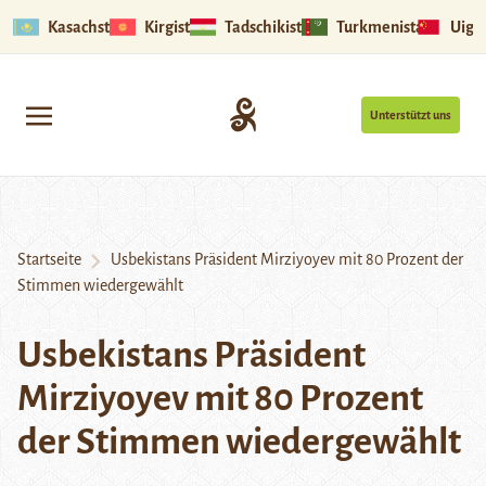
Kasachstan
Kirgistan
Tadschikistan
Turkmenistan
Uigu
Unterstützt uns
Startseite
Usbekistans Präsident Mirziyoyev mit 80 Prozent der
Stimmen wiedergewählt
Usbekistans Präsident
Mirziyoyev mit 80 Prozent
der Stimmen wiedergewählt