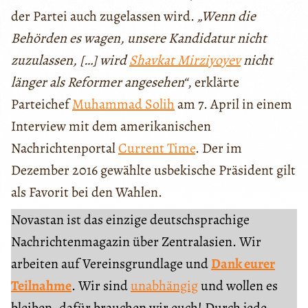
der Partei auch zugelassen wird.
„Wenn die
Behörden es wagen, unsere Kandidatur nicht
zuzulassen, […] wird
Shavkat Mirziyoyev
nicht
länger als Reformer angesehen“
, erklärte
Parteichef
Muhammad Solih
am 7. April in einem
Interview mit dem amerikanischen
Nachrichtenportal
Current Time
. Der im
Dezember 2016 gewählte usbekische Präsident gilt
als Favorit bei den Wahlen.
Novastan ist das einzige deutschsprachige
Nachrichtenmagazin über Zentralasien. Wir
arbeiten auf Vereinsgrundlage und
Dank eurer
Teilnahme
. Wir sind
unabhängig
und wollen es
bleiben, dafür brauchen wir euch! Durch jede