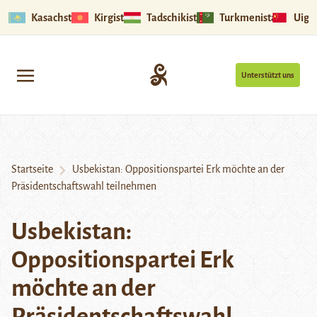
Kasachstan
Kirgistan
Tadschikistan
Turkmenistan
Uigu
Unterstützt uns
Startseite
Usbekistan: Oppositionspartei Erk möchte an der
Präsidentschaftswahl teilnehmen
Usbekistan:
Oppositionspartei Erk
möchte an der
Präsidentschaftswahl