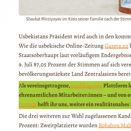
Shavkat Mirziyoyev im Kreis seiner Familie nach der Stim
Usbekistans Präsident wird auch in den kom
Wie die usbekische Online-Zeitung
Gazeta.uz
b
Staatsoberhaupt laut vorläufigem Endergebnis
9. Juli 87,05 Prozent der Stimmen auf sich ver
bevölkerungsstärkste Land Zentralasiens bereit
A
ls vereinsgetragene,
unabhängige
Plattform 
ehrenamtlichen Mitarbeiter:innen – und von eu
Spende
helft ihr uns, weiter ein realitätsnahes
Die drei weiteren zur Wahl zugelassenen Kandi
Prozent: Zweitplatzierte wurden
Robahon Ma