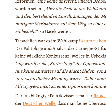
Reformen
„eine Reihe unserer früheren Beob
worden seien.
„Aber die Realität des Wahlkam
und den bestehenden Einschränkungen der Mei
mutigere Maßnahmen auf dem Weg zu einer ech
einbezieht“
, so Gacek weiter.
Tatsachlich war es im Wahlkampf
kaum zu kon
Der Politologe und Analyst der Carnegie-Stif
keine wirkliche Konkurrenz, weil es in Usbeki
lang wurden alle „Sprösslinge“ der Opposition
nur keine Anwärter auf die Macht bilden, sonde
unterschiedlicher Meinung waren. Daher konnt
Mirziyoyevs nicht zu einer Opposition komme
Der unabhängige Politikwissenschaftler
Rafael
der
Deutschen Welle
, dass man keine Überra