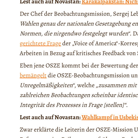
Lest auch auf Novastan:
Karakalpakstan: Nich
Der Chef der Beobachtungsmission, Sergej Lebe
Wahlen genau der nationalen Gesetzgebung e
Normen, die nirgendwo festgelegt wurden“
. D
gerichtete Frage
der „Voice of America“-Korr
Arbeiten in Bezug auf kritisches Feedback von
Eben jene OSZE kommt bei der Bewertung der 
bemängelt
die OSZE-Beobachtungsmission un
Unregelmäßigkeiten“
, welche
„zusammen mit 
zahlreichen Beobachtungen scheinbar identisch
Integrität des Prozesses in Frage [stellen]“
.
Lest auch auf Novastan:
Wahlkampf in Usbekist
Zwar erklärte die Leiterin der OSZE-Mission 