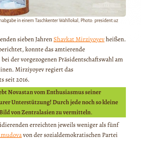
mabgabe in einem Taschkenter Wahllokal, Photo: president.uz
menden sieben Jahren
Shavkat Mirziyoyev
heißen.
erichtet, konnte das amtierende
 bei der vorgezogenen Präsidentschaftswahl am
einen. Mirziyoyev regiert das
s seit 2016.
lebt Novastan vom Enthusiasmus seiner
rer Unterstützung! Durch jede noch so kleine
 Bild von Zentralasien zu vermitteln
.
dierenden erreichten jeweils weniger als fünf
hmudova
von der sozialdemokratischen Partei