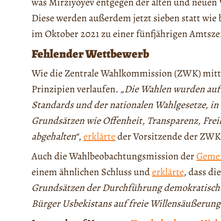
was Mirziyoyev entgegen der alten und neuen 
Diese werden außerdem jetzt sieben statt wie b
im Oktober 2021 zu einer fünfjährigen Amtsze
Fehlender Wettbewerb
Wie die Zentrale Wahlkommission (ZWK) mitte
Prinzipien verlaufen.
„Die Wahlen wurden auf
Standards und der nationalen Wahlgesetze, i
Grundsätzen wie Offenheit, Transparenz, Frei
abgehalten“
,
erklärte
der Vorsitzende der ZWK
Auch die Wahlbeobachtungsmission der
Gemei
einem ähnlichen Schluss und
erklärte
, dass d
Grundsätzen der Durchführung demokratische
Bürger Usbekistans auf freie Willensäußerung