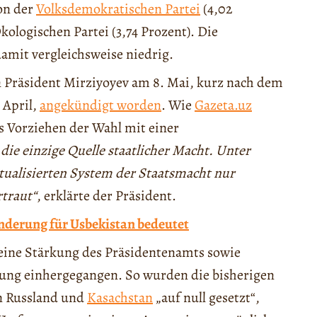
on der
Volksdemokratischen Partei
(4,02
logischen Partei (3,74 Prozent). Die
damit vergleichsweise niedrig.
 Präsident Mirziyoyev am 8. Mai, kurz nach dem
 April,
angekündigt worden
. Wie
Gazeta.uz
as Vorziehen der Wahl mit einer
 die einzige Quelle staatlicher Macht. Unter
tualisierten System der Staatsmacht nur
rtraut“
, erklärte der Präsident.
nderung für Usbekistan bedeutet
eine Stärkung des Präsidentenamts sowie
ng einhergegangen. So wurden die bisherigen
in Russland und
Kasachstan
„auf null gesetzt“,