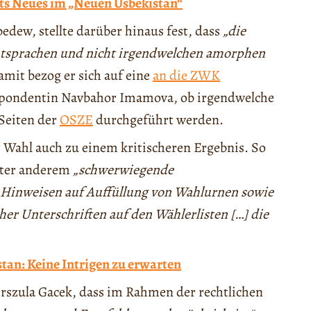
ts Neues im „Neuen Usbekistan“
dew, stellte darüber hinaus fest, dass
„die
ntsprachen und nicht irgendwelchen amorphen
amit bezog er sich auf eine
an die ZWK
espondentin Navbahor Imamova, ob irgendwelche
 Seiten der
OSZE
durchgeführt werden.
Wahl auch zu einem kritischeren Ergebnis. So
ter anderem
„schwerwiegende
Hinweisen auf Auffüllung von Wahlurnen sowie
er Unterschriften auf den Wählerlisten […] die
an: Keine Intrigen zu erwarten
Urszula Gacek, dass im Rahmen der rechtlichen