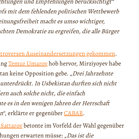
achtungen und Empfehlungen berücksichtigt“
pfs mit dem fehlenden politischen Wettbewerb
nungsfreiheit macht es umso wichtiger,
ten Demokratie zu ergreifen, die alle Bürger
troversen Auseinandersetzungen gekommen
.
tung
Temur Umarov
hob hervor, Mirziyoyev habe
stan keine Opposition gebe.
„Drei Jahrzehnte
 unterdrückt. In Usbekistan durften sich nicht
rn auch solche nicht, die einfach
e es in den wenigen Jahren der Herrschaft
n“
, erklärte er gegenüber
CABAR
.
 Sattarov
betonte im Vorfeld der Wahl gegenüber
schungen erwarten müsse:
„Das ist die