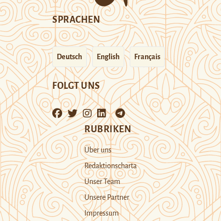
SPRACHEN
Deutsch
English
Français
FOLGT UNS
RUBRIKEN
Über uns
Redaktionscharta
Unser Team
Unsere Partner
Impressum