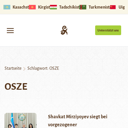
Kasachstan
Kirgistan
Tadschikistan
Turkmenistan
Uigu
Unterstützt uns
Startseite
Schlagwort:
OSZE
OSZE
Shavkat Mirziyoyev siegt bei
vorgezogener