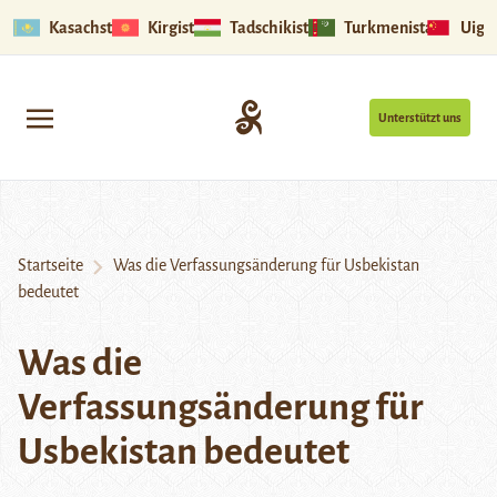
Kasachstan
Kirgistan
Tadschikistan
Turkmenistan
Uigu
Unterstützt uns
Startseite
Was die Verfassungsänderung für Usbekistan
bedeutet
Was die
Verfassungsänderung für
Usbekistan bedeutet