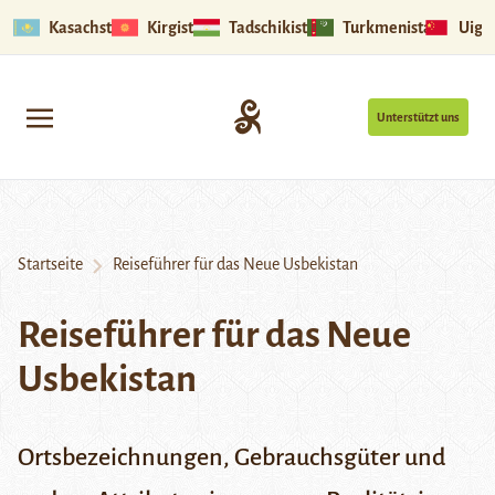
Kasachstan
Kirgistan
Tadschikistan
Turkmenistan
Uigu
Unterstützt uns
Startseite
Reiseführer für das Neue Usbekistan
Reiseführer für das Neue
Usbekistan
Ortsbezeichnungen, Gebrauchsgüter und