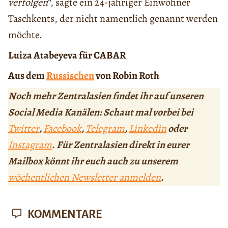
verfolgen“
, sagte ein 24-jähriger Einwohner
Taschkents, der nicht namentlich genannt werden
möchte.
Luiza Atabeyeva für CABAR
Aus dem
Russischen
von Robin Roth
Noch mehr Zentralasien findet ihr auf unseren
Social Media Kanälen: Schaut mal vorbei bei
Twitter
,
Facebook
,
Telegram
,
Linkedin
oder
Instagram
. Für Zentralasien direkt in eurer
Mailbox könnt ihr euch auch zu unserem
wöchentlichen Newsletter anmelden
.
KOMMENTARE