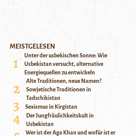
MEISTGELESEN
Unter der usbekischen Sonne: Wie
Usbekistan versucht, alternative
Energiequellen zu entwickeln
Alte Traditionen, neue Namen?
Sowjetische Traditionen in
Tadschikistan
Sexismus in Kirgistan
Der Jungfräulichkeitskult in
Usbekistan
Wer ist der Aga Khan und wofür ist er