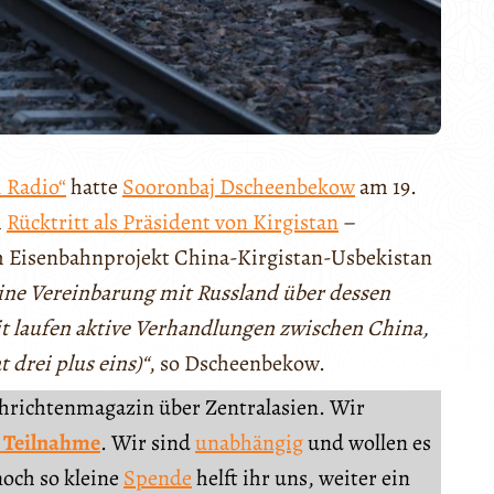
 Radio“
hatte
Sooronbaj Dscheenbekow
am 19.
m
Rücktritt als Präsident von Kirgistan
–
m Eisenbahnprojekt China-Kirgistan-Usbekistan
ine Vereinbarung mit Russland über dessen
it laufen aktive Verhandlungen zwischen China,
 drei plus eins)“
, so Dscheenbekow.
chrichtenmagazin über Zentralasien. Wir
 Teilnahme
. Wir sind
unabhängig
und wollen es
noch so kleine
Spende
helft ihr uns, weiter ein