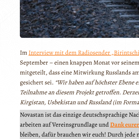
Im
Interview mit dem Radiosender „Birintschi
September – einen knappen Monat vor seine
mitgeteilt, dass eine Mitwirkung Russlands a
gesichert sei.
“Wir haben auf höchster Ebene e
Teilnahme an diesem Projekt getroffen. Derze
Kirgistan, Usbekistan und Russland (im Format
Novastan ist das einzige deutschsprachige Na
arbeiten auf Vereinsgrundlage und
Dank eurer
bleiben, dafür brauchen wir euch! Durch jede 