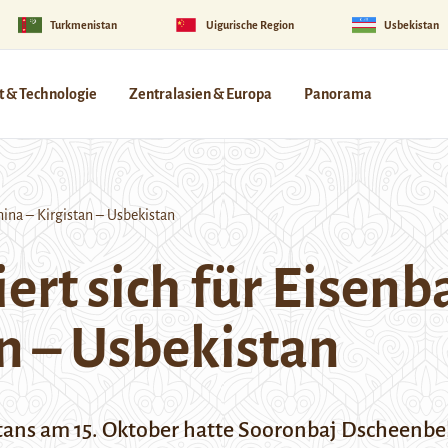
Turkmenistan
Uigurische Region
Usbekistan
 & Technologie
Zentralasien & Europa
Panorama
ina – Kirgistan – Usbekistan
ert sich für Eisen
an – Usbekistan
gistans am 15. Oktober hatte Sooronbaj Dschee