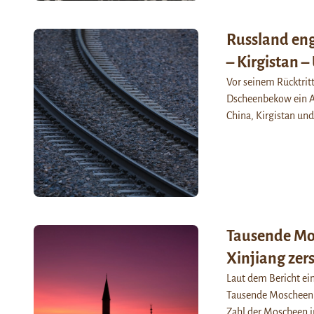
Russland eng
– Kirgistan –
Vor seinem Rücktritt
Dscheenbekow ein A
China, Kirgistan un
Tausende Mos
Xinjiang zers
Laut dem Bericht ein
Tausende Moscheen i
Zahl der Moscheen i