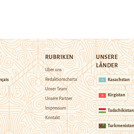
RUBRIKEN
UNSERE
LÄNDER
Über uns
Redaktionscharta
nçais
Kasachstan
Unser Team
Kirgistan
Unsere Partner
Impressum
Tadschikistan
Kontakt
Turkmenista