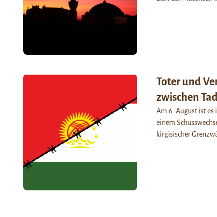
Toter und Ve
zwischen Tad
Am 6. August ist es
einem Schusswechsel
kirgisischer Grenzwä