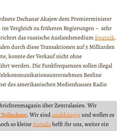
ordnete Dschanar Akajew dem Premierminister
 im Vergleich zu früheren Regierungen – sehr
berichtet das russische Auslandsmedium
Sputnik
.
en durch diese Transaktionen auf 5 Milliarden
zte, konnte der Verkauf nicht ohne
rt werden. Die Funkfrequenzen sollen illegal
m Telekommunikationsunternehmen Beeline
ienst des amerikanischen Medienhauses Radio
chrichtenmagazin über Zentralasien. Wir
 Teilnahme
. Wir sind
unabhängig
und wollen es
noch so kleine
Spende
helft ihr uns, weiter ein