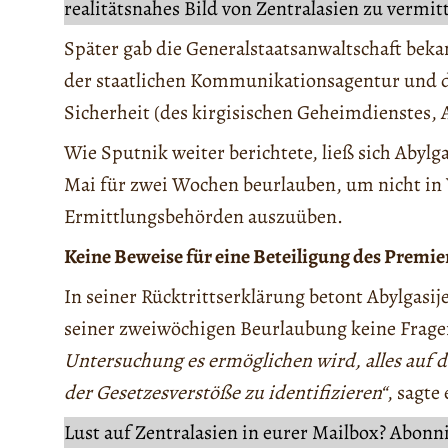
realitätsnahes Bild von Zentralasien zu vermit
Später gab die Generalstaatsanwaltschaft beka
der staatlichen Kommunikationsagentur und de
Sicherheit (des kirgisischen Geheimdienstes,
Wie Sputnik weiter berichtete, ließ sich Abyl
Mai für zwei Wochen beurlauben, um nicht in 
Ermittlungsbehörden auszuüben.
Keine Beweise für eine Beteiligung des Premie
In seiner Rücktrittserklärung betont Abylgas
seiner zweiwöchigen Beurlaubung keine Fragen
Untersuchung es ermöglichen wird, alles auf 
der Gesetzesverstöße zu identifizieren“
, sagte 
Lust auf Zentralasien in eurer Mailbox? Abonn