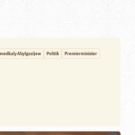
edkaly Abylgasijew
Politik
Premierminister