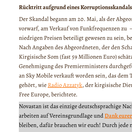
Rücktritt aufgrund eines Korruptionsskandals
Der Skandal begann am 20. Mai, als der Abge
vorwarf, am Verkauf von Funkfrequenzen zu –
niedrigen Preisen beteiligt gewesen zu sein, 
Nach Angaben des Abgeordneten, der den Schad
Kirgisische Som (fast 59 Millionen Euro) schät
Genehmigung des Premierministers durchgefüh
an Sky Mobile verkauft worden sein, das de
gehört, wie
Radio Azzatyk
, der kirgisische D
Free Europe, berichtete.
Novastan ist das einzige deutschsprachige Na
arbeiten auf Vereinsgrundlage und
Dank eurer
bleiben, dafür brauchen wir euch! Durch jede 