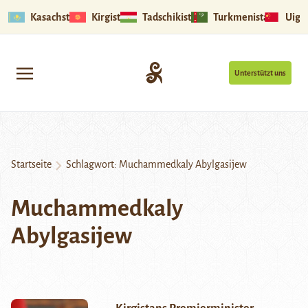
Kasachstan
Kirgistan
Tadschikistan
Turkmenistan
Uigu
Unterstützt uns
Startseite
Schlagwort:
Muchammedkaly Abylgasijew
Muchammedkaly
Abylgasijew