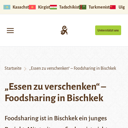
Kasachstan
Kirgistan
Tadschikistan
Turkmenistan
Uigu
Unterstützt uns
Startseite
„Essen zu verschenken“ – Foodsharing in Bischkek
„Essen zu verschenken“ –
Foodsharing in Bischkek
Foodsharing ist in Bischkek ein junges