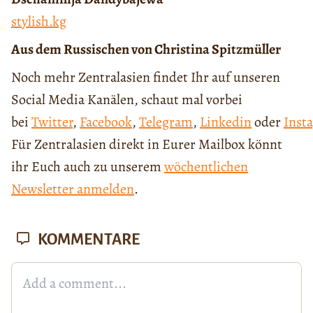
s
tylish.kg
Aus dem Russischen von Christina Spitzmüller
Noch mehr Zentralasien findet Ihr auf unseren
Social Media Kanälen, schaut mal vorbei
bei
Twitter
,
Facebook
,
Telegram
,
Linkedin
oder
Inst
Für Zentralasien direkt in Eurer Mailbox könnt
ihr Euch auch zu unserem
wöchentlichen
Newsletter anmelden
.
KOMMENTARE