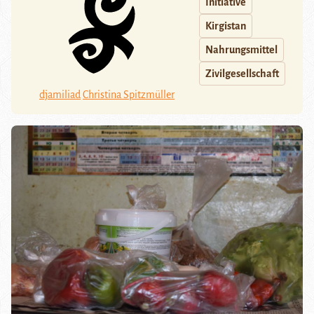
Initiative
Kirgistan
Nahrungsmittel
Zivilgesellschaft
djamiliad
Christina Spitzmüller