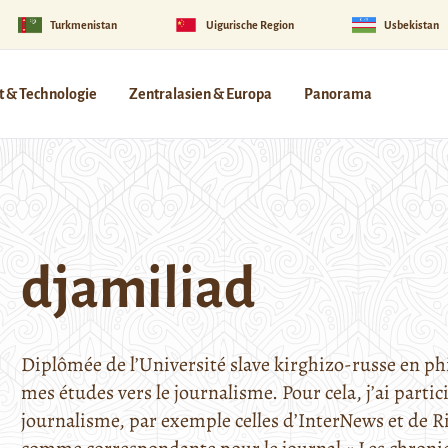
Turkmenistan
Uigurische Region
Usbekistan
 & Technologie
Zentralasien & Europa
Panorama
djamiliad
Diplômée de l’Université slave kirghizo-russe en phi
mes études vers le journalisme. Pour cela, j’ai part
journalisme, par exemple celles d’InterNews et de R