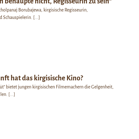
ch behaupte nicht, Regisseurin zu sein“
cholpanaj Borubajewa, kirgisische Regisseurin,
d Schauspielerin.
[...]
ft hat das kirgisische Kino?
" bietet jungen kirgisischen Filmemachern die Gelgenheit,
llen.
[...]