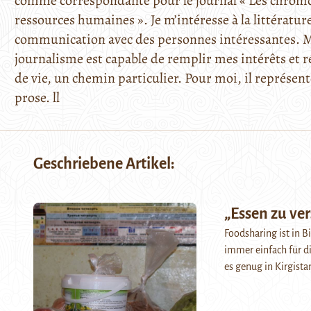
comme correspondante pour le journal « Les chroniqu
ressources humaines ». Je m’intéresse à la littératu
communication avec des personnes intéressantes. Mo
journalisme est capable de remplir mes intérêts et 
de vie, un chemin particulier. Pour moi, il représent
prose. ll
Geschriebene Artikel:
„Essen zu ve
Foodsharing ist in Bi
immer einfach für d
es genug in Kirgist