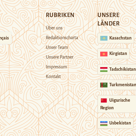
RUBRIKEN
UNSERE
LÄNDER
Über uns
Redaktionscharta
nçais
Kasachstan
Unser Team
Kirgistan
Unsere Partner
Impressum
Tadschikistan
Kontakt
Turkmenista
Uigurische
Region
Usbekistan