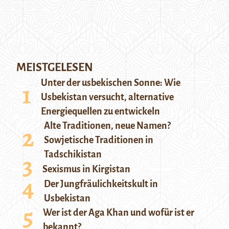
MEISTGELESEN
Unter der usbekischen Sonne: Wie
Usbekistan versucht, alternative
Energiequellen zu entwickeln
Alte Traditionen, neue Namen?
Sowjetische Traditionen in
Tadschikistan
Sexismus in Kirgistan
Der Jungfräulichkeitskult in
Usbekistan
Wer ist der Aga Khan und wofür ist er
bekannt?