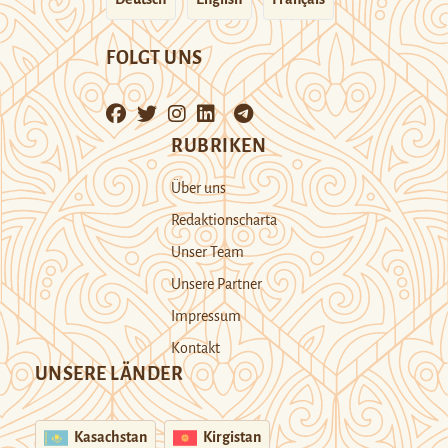
FOLGT UNS
RUBRIKEN
Über uns
Redaktionscharta
Unser Team
Unsere Partner
Impressum
Kontakt
UNSERE LÄNDER
Kasachstan
Kirgistan