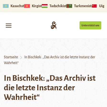
Kasachstan
Kirgistan
Tadschikistan
Turkmenistan
Uigu
Unterstützt uns
Startseite
In Bischkek: „Das Archiv ist die letzte Instanz der
Wahrheit“
In Bischkek: „Das Archiv ist
die letzte Instanz der
Wahrheit“