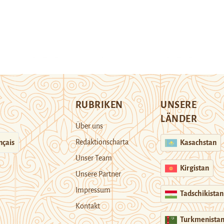
RUBRIKEN
UNSERE
LÄNDER
Über uns
Redaktionscharta
nçais
Kasachstan
Unser Team
Kirgistan
Unsere Partner
Impressum
Tadschikistan
Kontakt
Turkmenista