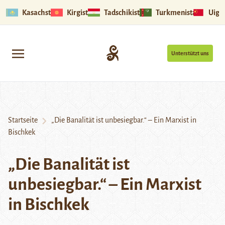
Kasachstan
Kirgistan
Tadschikistan
Turkmenistan
Uigu
Unterstützt uns
Startseite
„Die Banalität ist unbesiegbar.“ – Ein Marxist in
Bischkek
„Die Banalität ist
unbesiegbar.“ – Ein Marxist
in Bischkek