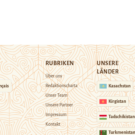
RUBRIKEN
UNSERE
LÄNDER
Über uns
Redaktionscharta
nçais
Kasachstan
Unser Team
Kirgistan
Unsere Partner
Impressum
Tadschikistan
Kontakt
Turkmenista