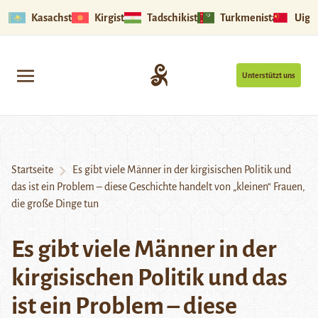
Kasachstan
Kirgistan
Tadschikistan
Turkmenistan
Uigu
Unterstützt uns
Startseite
Es gibt viele Männer in der kirgisischen Politik und
das ist ein Problem – diese Geschichte handelt von „kleinen“ Frauen,
die große Dinge tun
Es gibt viele Männer in der
kirgisischen Politik und das
ist ein Problem – diese