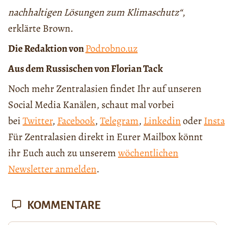
nachhaltigen Lösungen zum Klimaschutz“
,
erklärte Brown.
Die Redaktion von
Podrobno.uz
Aus dem Russischen von Florian Tack
Noch mehr Zentralasien findet Ihr auf unseren
Social Media Kanälen, schaut mal vorbei
bei
Twitter
,
Facebook
,
Telegram
,
Linkedin
oder
Inst
Für Zentralasien direkt in Eurer Mailbox könnt
ihr Euch auch zu unserem
wöchentlichen
Newsletter anmelden
.
KOMMENTARE