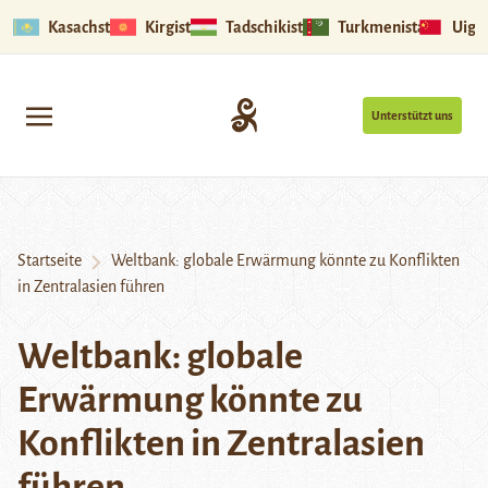
Kasachstan
Kirgistan
Tadschikistan
Turkmenistan
Uigu
Unterstützt uns
Startseite
Weltbank: globale Erwärmung könnte zu Konflikten
in Zentralasien führen
Weltbank: globale
Erwärmung könnte zu
Konflikten in Zentralasien
führen