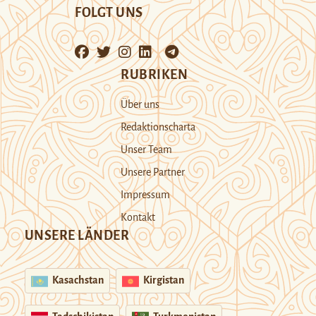
FOLGT UNS
RUBRIKEN
Über uns
Redaktionscharta
Unser Team
Unsere Partner
Impressum
Kontakt
UNSERE LÄNDER
Kasachstan
Kirgistan