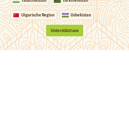
Tadschikistan
Turkmenistan
Uigurische Region
Usbekistan
Unterstützt uns