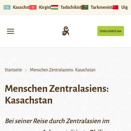
Kasachstan
Kirgistan
Tadschikistan
Turkmenistan
Uigu
Unterstützt uns
Startseite
Menschen Zentralasiens: Kasachstan
Menschen Zentralasiens:
Kasachstan
Bei seiner Reise durch Zentralasien im