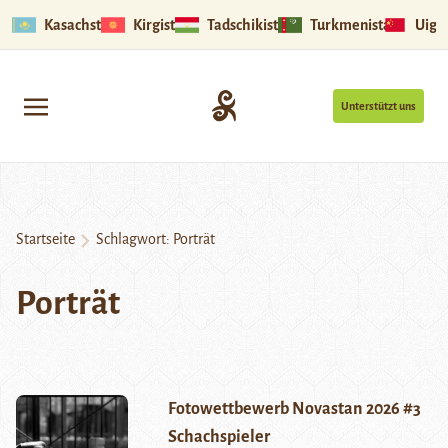
Kasachstan
Kirgistan
Tadschikistan
Turkmenistan
Uigu
Unterstützt uns
Startseite
Schlagwort:
Porträt
Porträt
Fotowettbewerb Novastan 2026 #3
Schachspieler