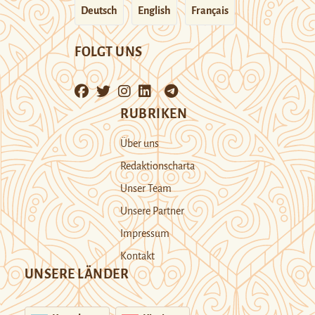
Deutsch
English
Français
FOLGT UNS
RUBRIKEN
Über uns
Redaktionscharta
Unser Team
Unsere Partner
Impressum
Kontakt
UNSERE LÄNDER