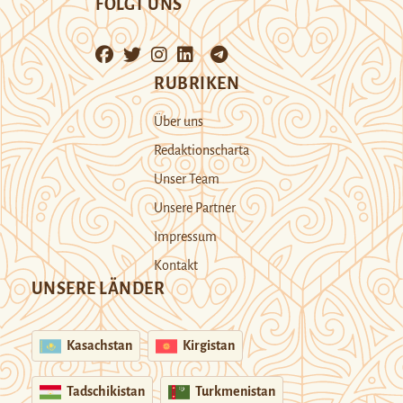
FOLGT UNS
RUBRIKEN
Über uns
Redaktionscharta
Unser Team
Unsere Partner
Impressum
Kontakt
UNSERE LÄNDER
Kasachstan
Kirgistan
Tadschikistan
Turkmenistan