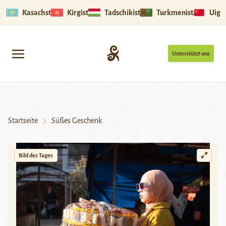
Kasachstan
Kirgistan
Tadschikistan
Turkmenistan
Uigu
Unterstützt uns
Startseite
Süßes Geschenk
Bild des Tages