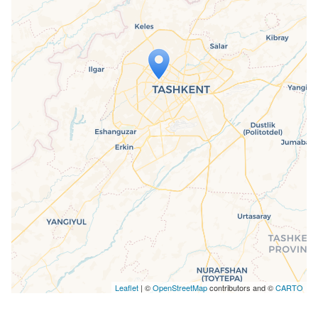
Travelers' Map wird geladen …
Wenn du dies siehst, nachdem deine
Seite vollständig geladen wurde,
fehlen leafletJS-Dateien.
Leaflet
| ©
OpenStreetMap
contributors and ©
CARTO