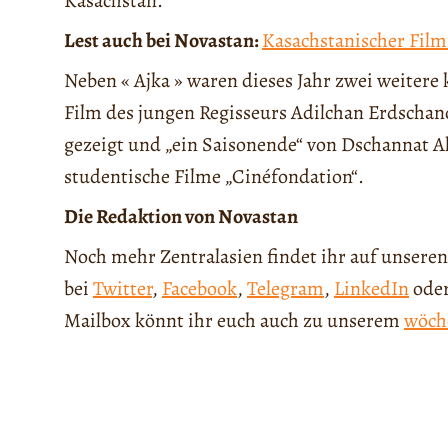
Kasachstan.
Lest auch bei Novastan:
Kasachstanischer Fil
Neben « Ajka » waren dieses Jahr zwei weitere
Film des jungen Regisseurs Adilchan Erdscha
gezeigt und „ein Saisonende“ von Dschannat A
studentische Filme „Cinéfondation“.
Die Redaktion von Novastan
Noch mehr Zentralasien findet ihr auf unseren
bei
Twitter
,
Facebook
,
Telegram
,
LinkedIn
ode
Mailbox könnt ihr euch auch zu unserem
wöch