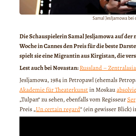
Samal Jesljamowa bei d
Die Schauspielerin Samal Jesljamowa auf der 
Woche in Cannes den Preis für die beste Darste
spielt sie eine Migrantin aus Kirgistan, die v
Lest auch bei
Novastan:
Russland – Zentralasi
Jesljamowa, 1984 in Petropawl (ehemals Petrop
Akademie für Theaterkunst
in Moskau
absolvi
„Tulpan“ zu sehen, ebenfalls vom Regisseur
Ser
Preis „
Un certain regard
“ (ein gewisser Blick)