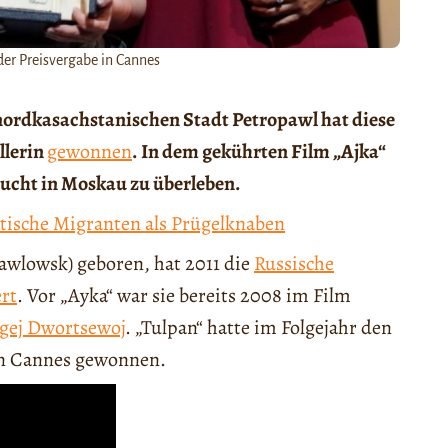
er Preisvergabe in Cannes
nordkasachstanischen Stadt Petropawl hat diese
llerin
gewonnen
. In dem gekührten Film „Ajka“
ersucht in Moskau zu überleben.
atische Migranten als Prügelknaben
awlowsk) geboren, hat 2011 die
Russische
ert
. Vor „Ayka“ war sie bereits 2008 im Film
gej Dwortsewoj
. „Tulpan“ hatte im Folgejahr den
 in Cannes gewonnen.