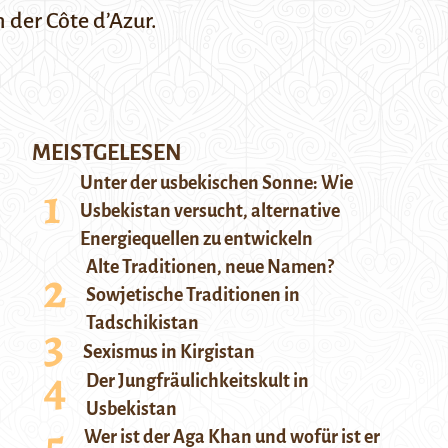
n der Côte d’Azur.
MEISTGELESEN
Unter der usbekischen Sonne: Wie
Usbekistan versucht, alternative
Energiequellen zu entwickeln
Alte Traditionen, neue Namen?
Sowjetische Traditionen in
Tadschikistan
Sexismus in Kirgistan
Der Jungfräulichkeitskult in
Usbekistan
Wer ist der Aga Khan und wofür ist er