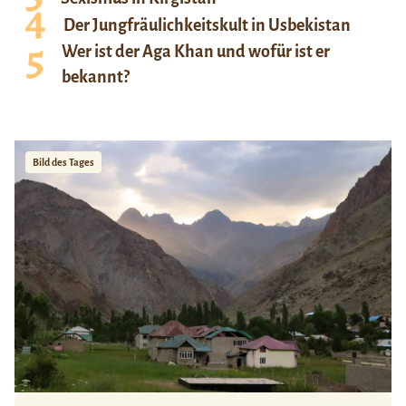
Der Jungfräulichkeitskult in Usbekistan
Wer ist der Aga Khan und wofür ist er
bekannt?
Bild des Tages