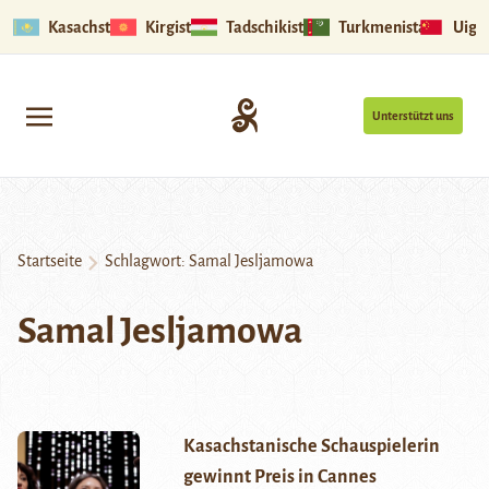
Kasachstan
Kirgistan
Tadschikistan
Turkmenistan
Uigu
Unterstützt uns
Startseite
Schlagwort:
Samal Jesljamowa
Samal Jesljamowa
Kasachstanische Schauspielerin
gewinnt Preis in Cannes