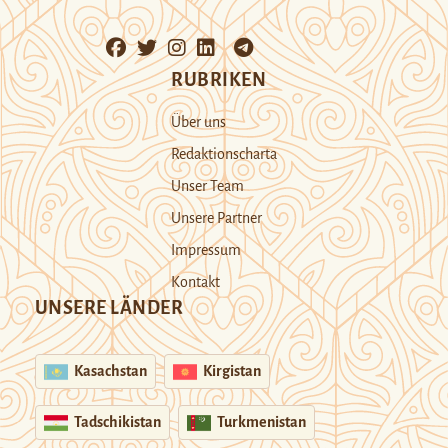
RUBRIKEN
Über uns
Redaktionscharta
Unser Team
Unsere Partner
Impressum
Kontakt
UNSERE LÄNDER
Kasachstan
Kirgistan
Tadschikistan
Turkmenistan