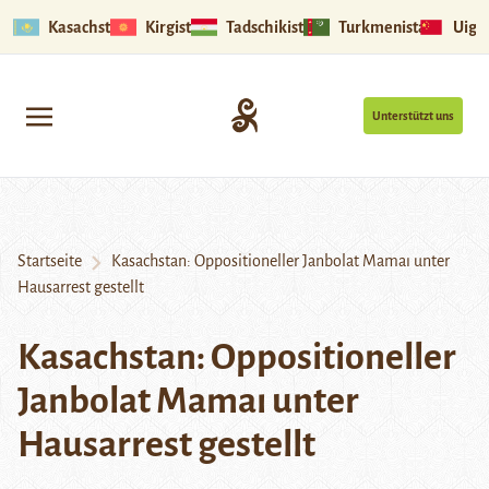
Kasachstan
Kirgistan
Tadschikistan
Turkmenistan
Uigu
Unterstützt uns
Startseite
Kasachstan: Oppositioneller Janbolat Mamaı unter
Hausarrest gestellt
Kasachstan: Oppositioneller
Janbolat Mamaı unter
Hausarrest gestellt