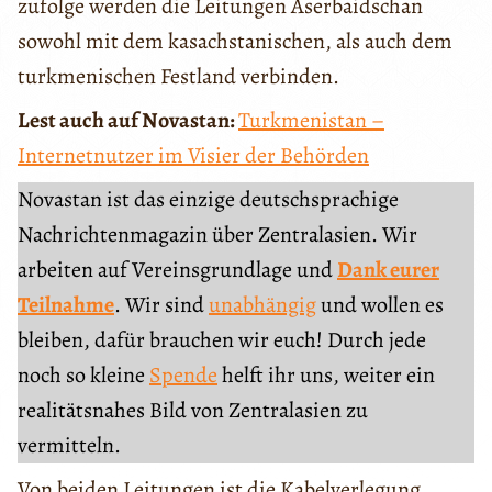
zufolge werden die Leitungen Aserbaidschan
sowohl mit dem kasachstanischen, als auch dem
turkmenischen Festland verbinden.
Lest auch auf Novastan:
Turkmenistan –
Internetnutzer im Visier der Behörden
Novastan ist das einzige deutschsprachige
Nachrichtenmagazin über Zentralasien. Wir
arbeiten auf Vereinsgrundlage und
Dank eurer
Teilnahme
. Wir sind
unabhängig
und wollen es
bleiben, dafür brauchen wir euch! Durch jede
noch so kleine
Spende
helft ihr uns, weiter ein
realitätsnahes Bild von Zentralasien zu
vermitteln.
Von beiden Leitungen ist die Kabelverlegung