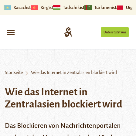
Kasachstan
Kirgistan
Tadschikistan
Turkmenistan
Uigu
Unterstützt uns
Startseite
Wie das Internet in Zentralasien blockiert wird
Wie das Internet in
Zentralasien blockiert wird
Das Blockieren von Nachrichtenportalen