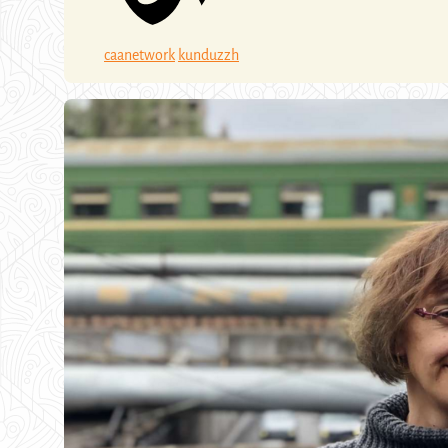
caanetwork
kunduzzh