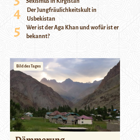
Sexismus in Kirgistan
Der Jungfräulichkeitskult in
Usbekistan
Wer ist der Aga Khan und wofür ist er
bekannt?
Bild des Tages
Dämmerung