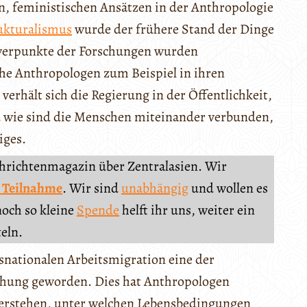
n, feministischen Ansätzen in der Anthropologie
ukturalismus
wurde der frühere Stand der Dinge
hwerpunkte der Forschungen wurden
he Anthropologen zum Beispiel in ihren
verhält sich die Regierung in der Öffentlichkeit,
nd wie sind die Menschen miteinander verbunden,
iges.
chrichtenmagazin über Zentralasien. Wir
 Teilnahme
. Wir sind
unabhängig
und wollen es
noch so kleine
Spende
helft ihr uns, weiter ein
teln.
nsnationalen Arbeitsmigration eine der
chung geworden. Dies hat Anthropologen
 verstehen, unter welchen Lebensbedingungen