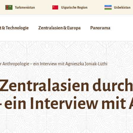
Turkmenistan
Uigurische Region
Usbekistan
 & Technologie
Zentralasien & Europa
Panorama
r Anthropologie – ein Interview mit Agnieszka Joniak-Lüthi
 Zentralasien durc
 ein Interview mit