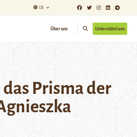
DE
Über uns
Unterstützt uns
h das Prisma der
 Agnieszka