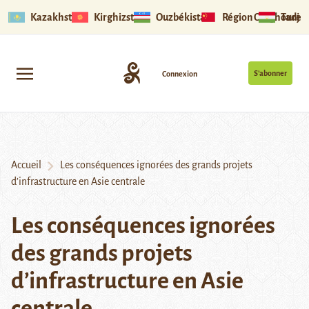
Kazakhstan
Kirghizstan
Ouzbékistan
Région Ouïghoure
Tadjik
S’abonner
Connexion
Accueil
Les conséquences ignorées des grands projets
d’infrastructure en Asie centrale
Les conséquences ignorées
des grands projets
d’infrastructure en Asie
centrale