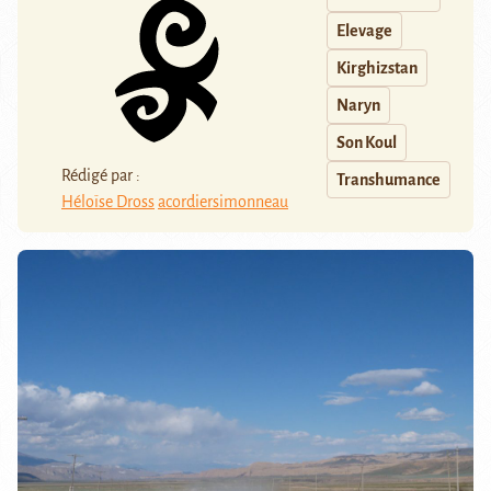
Elevage
Kirghizstan
Naryn
Son Koul
Rédigé par :
Transhumance
Héloïse Dross
acordiersimonneau