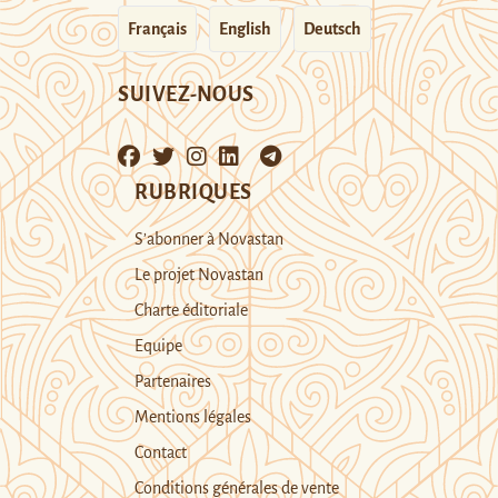
Français
English
Deutsch
SUIVEZ-NOUS
RUBRIQUES
S’abonner à Novastan
Le projet Novastan
Charte éditoriale
Equipe
Partenaires
Mentions légales
Contact
Conditions générales de vente