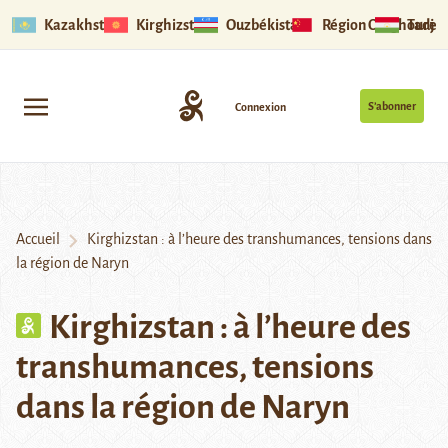
Kazakhstan
Kirghizstan
Ouzbékistan
Région Ouïghoure
Tadjik
S’abonner
Connexion
Accueil
Kirghizstan : à l’heure des transhumances, tensions dans
la région de Naryn
Kirghizstan : à l’heure des
transhumances, tensions
dans la région de Naryn