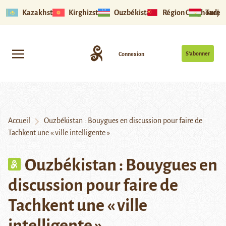
Kazakhstan
Kirghizstan
Ouzbékistan
Région Ouïghoure
Tadjik
S’abonner
Connexion
Accueil
Ouzbékistan : Bouygues en discussion pour faire de
Tachkent une « ville intelligente »
Ouzbékistan : Bouygues en
discussion pour faire de
Tachkent une « ville
intelligente »