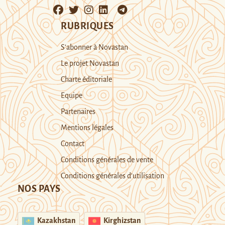
RUBRIQUES
S’abonner à Novastan
Le projet Novastan
Charte éditoriale
Equipe
Partenaires
Mentions légales
Contact
Conditions générales de vente
Conditions générales d’utilisation
NOS PAYS
Kazakhstan
Kirghizstan