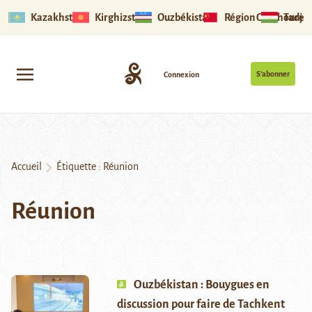
Kazakhstan
Kirghizstan
Ouzbékistan
Région Ouïghoure
Tadjik
S’abonner
Connexion
Accueil
Étiquette :
Réunion
Réunion
Ouzbékistan : Bouygues en
discussion pour faire de Tachkent