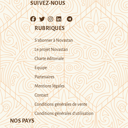
SUIVEZ-NOUS
RUBRIQUES
S’abonner à Novastan
Le projet Novastan
Charte éditoriale
Equipe
Partenaires
Mentions légales
Contact
Conditions générales de vente
Conditions générales d’utilisation
NOS PAYS